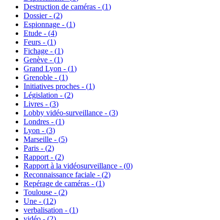
Destruction de caméras - (
1
)
Dossier - (
2
)
Espionnage - (
1
)
Etude - (
4
)
Feurs - (
1
)
Fichage - (
1
)
Genève - (
1
)
Grand Lyon - (
1
)
Grenoble - (
1
)
Initiatives proches - (
1
)
Législation - (
2
)
Livres - (
3
)
Lobby vidéo-surveillance - (
3
)
Londres - (
1
)
Lyon - (
3
)
Marseille - (
5
)
Paris - (
2
)
Rapport - (
2
)
Rapport à la vidéosurveillance - (
0
)
Reconnaissance faciale - (
2
)
Repérage de caméras - (
1
)
Toulouse - (
2
)
Une - (
12
)
verbalisation - (
1
)
vidéo - (
2
)