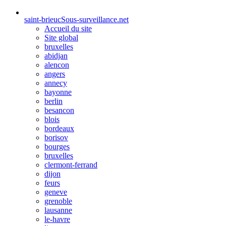
saint-brieuc
Sous-surveillance.net
Accueil du site
Site global
bruxelles
abidjan
alencon
angers
annecy
bayonne
berlin
besancon
blois
bordeaux
borisov
bourges
bruxelles
clermont-ferrand
dijon
feurs
geneve
grenoble
lausanne
le-havre