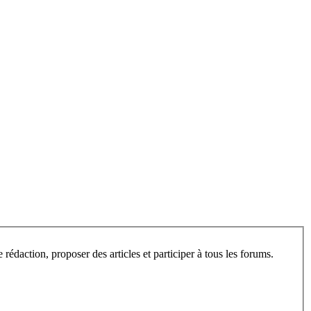
L’espace privé de ce site est ouvert aux visiteurs, après inscription. Une fois enregistré, vous pourrez consulter les articles en cours de rédaction, proposer des articles et participer à tous les forums.