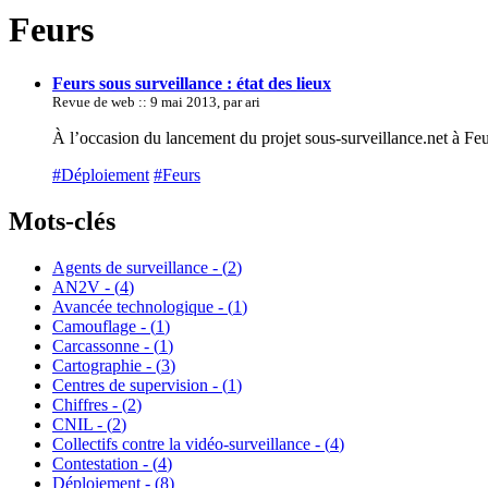
Feurs
Feurs sous surveillance : état des lieux
Revue de web :: 9 mai 2013, par ari
À l’occasion du lancement du projet sous-surveillance.net à Feurs
#Déploiement
#Feurs
Mots-clés
Agents de surveillance - (
2
)
AN2V - (
4
)
Avancée technologique - (
1
)
Camouflage - (
1
)
Carcassonne - (
1
)
Cartographie - (
3
)
Centres de supervision - (
1
)
Chiffres - (
2
)
CNIL - (
2
)
Collectifs contre la vidéo-surveillance - (
4
)
Contestation - (
4
)
Déploiement - (
8
)