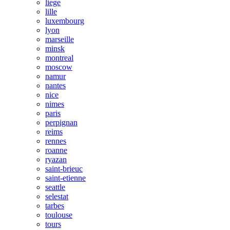
liege
lille
luxembourg
lyon
marseille
minsk
montreal
moscow
namur
nantes
nice
nimes
paris
perpignan
reims
rennes
roanne
ryazan
saint-brieuc
saint-etienne
seattle
selestat
tarbes
toulouse
tours