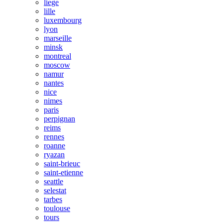
liege
lille
luxembourg
lyon
marseille
minsk
montreal
moscow
namur
nantes
nice
nimes
paris
perpignan
reims
rennes
roanne
ryazan
saint-brieuc
saint-etienne
seattle
selestat
tarbes
toulouse
tours