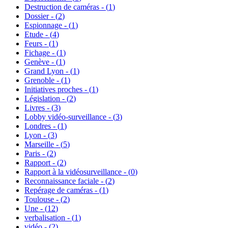
Destruction de caméras - (
1
)
Dossier - (
2
)
Espionnage - (
1
)
Etude - (
4
)
Feurs - (
1
)
Fichage - (
1
)
Genève - (
1
)
Grand Lyon - (
1
)
Grenoble - (
1
)
Initiatives proches - (
1
)
Législation - (
2
)
Livres - (
3
)
Lobby vidéo-surveillance - (
3
)
Londres - (
1
)
Lyon - (
3
)
Marseille - (
5
)
Paris - (
2
)
Rapport - (
2
)
Rapport à la vidéosurveillance - (
0
)
Reconnaissance faciale - (
2
)
Repérage de caméras - (
1
)
Toulouse - (
2
)
Une - (
12
)
verbalisation - (
1
)
vidéo - (
2
)