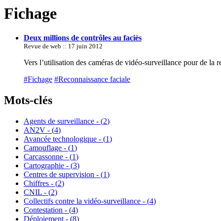
Fichage
Deux millions de contrôles au faciès
Revue de web :: 17 juin 2012
Vers l’utilisation des caméras de vidéo-surveillance pour de la 
#Fichage
#Reconnaissance faciale
Mots-clés
Agents de surveillance - (
2
)
AN2V - (
4
)
Avancée technologique - (
1
)
Camouflage - (
1
)
Carcassonne - (
1
)
Cartographie - (
3
)
Centres de supervision - (
1
)
Chiffres - (
2
)
CNIL - (
2
)
Collectifs contre la vidéo-surveillance - (
4
)
Contestation - (
4
)
Déploiement - (
8
)