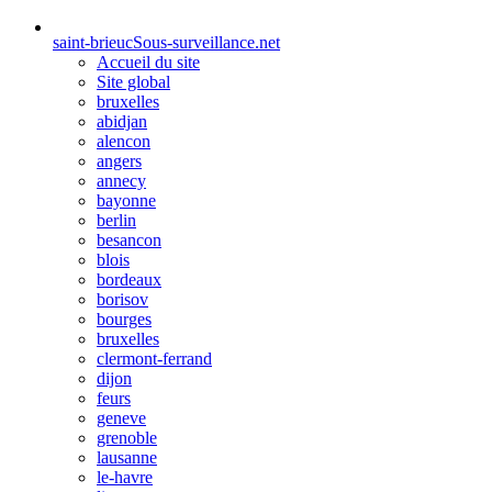
saint-brieuc
Sous-surveillance.net
Accueil du site
Site global
bruxelles
abidjan
alencon
angers
annecy
bayonne
berlin
besancon
blois
bordeaux
borisov
bourges
bruxelles
clermont-ferrand
dijon
feurs
geneve
grenoble
lausanne
le-havre