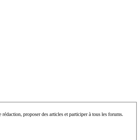
L’espace privé de ce site est ouvert aux visiteurs, après inscription. Une fois enregistré, vous pourrez consulter les articles en cours de rédaction, proposer des articles et participer à tous les forums.