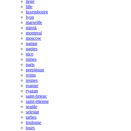
liege
lille
luxembourg
lyon
marseille
minsk
montreal
moscow
namur
nantes
nice
nimes
paris
perpignan
reims
rennes
roanne
ryazan
saint-brieuc
saint-etienne
seattle
selestat
tarbes
toulouse
tours