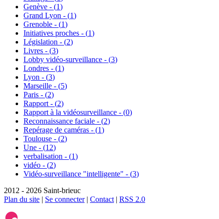
Genève - (
1
)
Grand Lyon - (
1
)
Grenoble - (
1
)
Initiatives proches - (
1
)
Législation - (
2
)
Livres - (
3
)
Lobby vidéo-surveillance - (
3
)
Londres - (
1
)
Lyon - (
3
)
Marseille - (
5
)
Paris - (
2
)
Rapport - (
2
)
Rapport à la vidéosurveillance - (
0
)
Reconnaissance faciale - (
2
)
Repérage de caméras - (
1
)
Toulouse - (
2
)
Une - (
12
)
verbalisation - (
1
)
vidéo - (
2
)
Vidéo-surveillance "intelligente" - (
3
)
2012 - 2026 Saint-brieuc
Plan du site
|
Se connecter
|
Contact
|
RSS 2.0