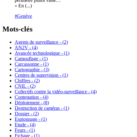
périmètre plutôt vaste…
« En (...)
#Genève
Mots-clés
Agents de surveillance - (
2
)
AN2V - (
4
)
Avancée technologique - (
1
)
Camouflage - (
1
)
Carcassonne - (
1
)
Cartographie - (
3
)
Centres de supervision - (
1
)
Chiffres - (
2
)
CNIL - (
2
)
Collectifs contre la vidéo-surveillance - (
4
)
Contestation - (
4
)
Déploiement - (
8
)
Destruction de caméras - (
1
)
Dossier - (
2
)
Espionnage - (
1
)
Etude - (
4
)
Feurs - (
1
)
Fichage - (
1
)