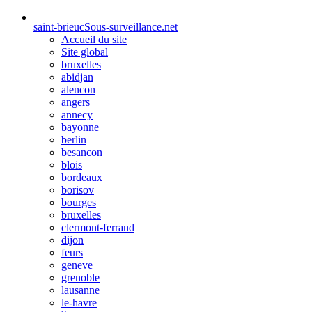
saint-brieuc
Sous-surveillance.net
Accueil du site
Site global
bruxelles
abidjan
alencon
angers
annecy
bayonne
berlin
besancon
blois
bordeaux
borisov
bourges
bruxelles
clermont-ferrand
dijon
feurs
geneve
grenoble
lausanne
le-havre