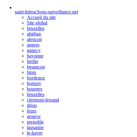
saint-brieuc
Sous-surveillance.net
Accueil du site
Site global
bruxelles
abidjan
alencon
angers
annecy
bayonne
berlin
besancon
blois
bordeaux
borisov
bourges
bruxelles
clermont-ferrand
dijon
feurs
geneve
grenoble
lausanne
le-havre