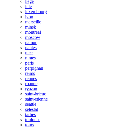
liege
lille
luxembourg
lyon
marseille
minsk
montreal
moscow
namur
nantes
nice
nimes
paris
perpignan
reims
rennes
roanne
ryazan
saint-brieuc
saint-etienne
seattle
selestat
tarbes
toulouse
tours