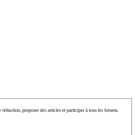
L’espace privé de ce site est ouvert aux visiteurs, après inscription. Une fois enregistré, vous pourrez consulter les articles en cours de rédaction, proposer des articles et participer à tous les forums.